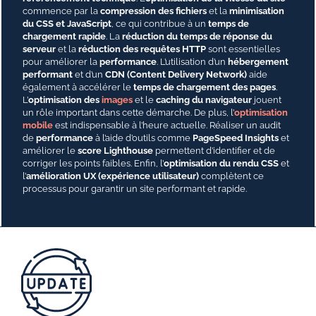
commence par la
compression des fichiers
et la
minimisation
du CSS et JavaScript
, ce qui contribue à un
temps de
chargement rapide
. La
réduction du temps de réponse du
serveur
et la
réduction des requêtes HTTP
sont essentielles
pour améliorer la
performance
. L’utilisation d’un
hébergement
performant
et d’un
CDN (Content Delivery Network)
aide
également à accélérer le
temps de chargement des pages
.
L’
optimisation des
images
et le
caching du navigateur
jouent
un rôle important dans cette démarche. De plus, l’
optimisation
mobile
est indispensable à l’heure actuelle. Réaliser un audit
de
performance
à l’aide d’outils comme
PageSpeed Insights
et
améliorer le
score Lighthouse
permettent d’identifier et de
corriger les points faibles. Enfin, l’
optimisation du rendu CSS
et
l’
amélioration UX (expérience utilisateur)
complètent ce
processus pour garantir un site performant et rapide.