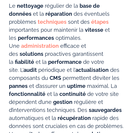
Le
nettoyage
régulier de la
base de
données
et la
réparation
des éventuels
problèmes
techniques
sont des
étapes
importantes pour maintenir la
vitesse
et
les
performances
optimales.
Une
administration
efficace et
des
solutions
proactives garantissent
la
fiabilité
et la
performance
de votre
site.
L’
audit
périodique et l’
actualisation
des
composants du
CMS
permettent d’éviter les
pannes
et d’assurer un
uptime
maximal. La
fonctionnalité
et la
continuité
de votre site
dépendent d’une
gestion
régulière et
d’interventions techniques.
Des
sauvegardes
automatiques et la
récupération
rapide des
données sont cruciales en cas de problèmes.