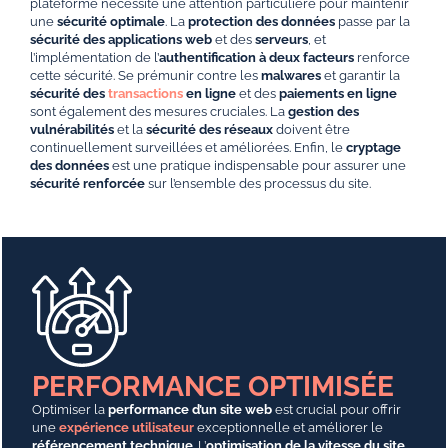
plateforme nécessite une attention particulière pour maintenir
une
sécurité optimale
. La
protection des données
passe par la
sécurité des applications web
et des
serveurs
, et
l’implémentation de l’
authentification à deux facteurs
renforce
cette sécurité. Se prémunir contre les
malwares
et garantir la
sécurité des
transactions
en ligne
et des
paiements en ligne
sont également des mesures cruciales. La
gestion des
vulnérabilités
et la
sécurité des réseaux
doivent être
continuellement surveillées et améliorées. Enfin, le
cryptage
des données
est une pratique indispensable pour assurer une
sécurité renforcée
sur l’ensemble des processus du site.
PERFORMANCE OPTIMISÉE
Optimiser la
performance d’un site web
est crucial pour offrir
une
expérience utilisateur
exceptionnelle et améliorer le
référencement technique
. L’
optimisation de la vitesse du site