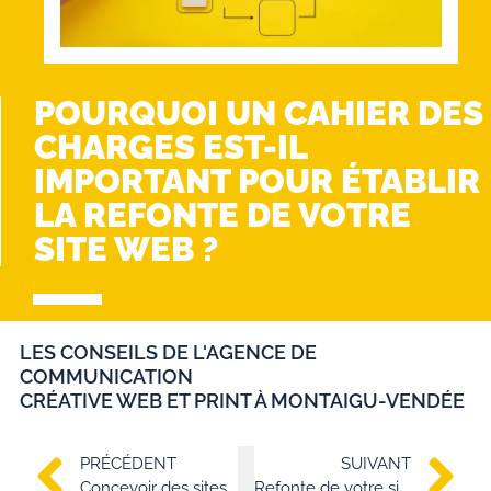
POURQUOI UN CAHIER DES
CHARGES EST-IL
IMPORTANT POUR ÉTABLIR
LA REFONTE DE VOTRE
SITE WEB ?
LES CONSEILS DE L'AGENCE DE
COMMUNICATION
CRÉATIVE WEB ET PRINT À MONTAIGU-VENDÉE
PRÉCÉDENT
SUIVANT
Concevoir des sites Web plus durables et éco-responsables
Refonte de votre site wordpress avec l’agence Wake Up en Vendée : pourquoi et comment rénover son site web ?